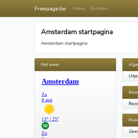
Freepage.be
Home
Dochters
Amsterdam startpagina
Amsterdam startpagina
Het weer
Alg
Uitj
Bezi
Bez
Mus
Geen